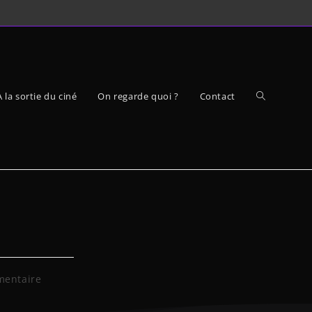
À la sortie du ciné
On regarde quoi ?
Contact
mentaire