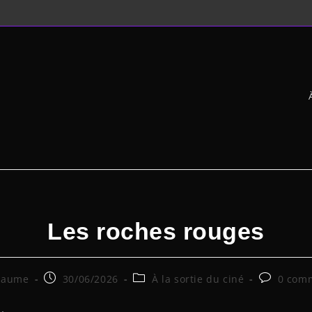
Les roches rouges
llaume
30/06/2026
À la sortie du ciné
0 com