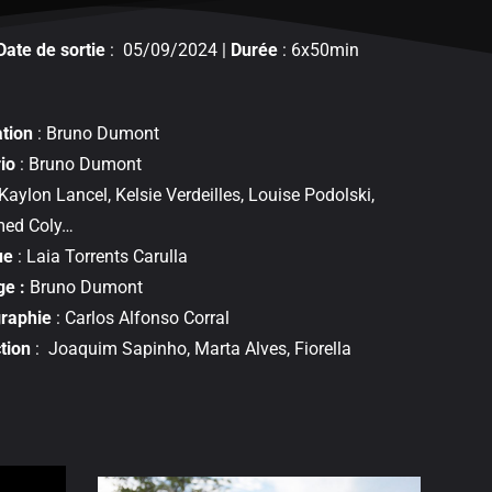
Date de sortie
: 05/09/2024 |
Durée
: 6x50min
ation
: Bruno Dumont
io
: Bruno Dumont
Kaylon Lancel, Kelsie Verdeilles, Louise Podolski,
ed Coly…
ue
: Laia Torrents Carulla
ge :
Bruno Dumont
raphie
: Carlos Alfonso Corral
tion
: Joaquim Sapinho, Marta Alves, Fiorella
i