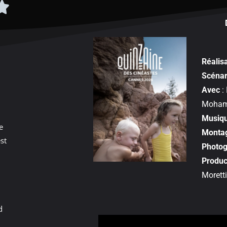
Réalis
Scénar
Avec
: 
Moham
Musiq
e
Monta
st
Photog
Produc
Morett
d