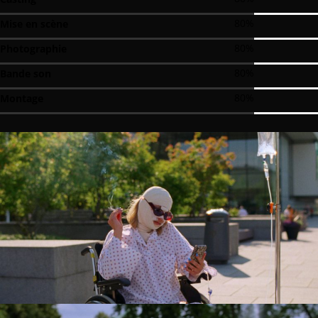
80
%
Mise en scène
80
%
Photographie
80
%
Bande son
80
%
Montage