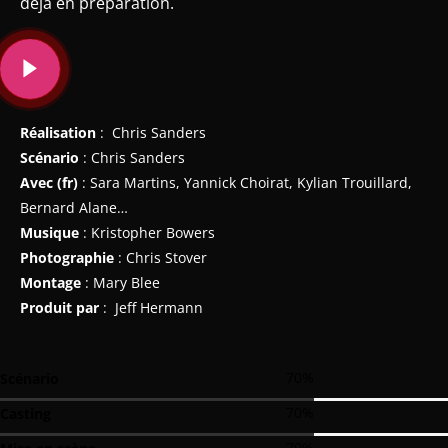
déjà en préparation.
Réalisation
: Chris Sanders
Scénario
: Chris Sanders
Avec
(fr)
: Sara Martins, Yannick Choirat, Kylian Trouillard,
Bernard Alane…
Musique
: Kristopher Bowers
Photographie
: Chris Stover
Montage
: Mary Blee
Produit par
: Jeff Hermann
70
%
Scénario
70
%
Casting
70
%