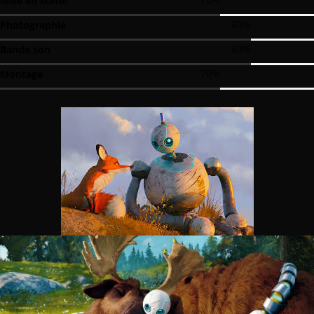
Mise en scène
80
%
Photographie
80
%
Bande son
70
%
Montage